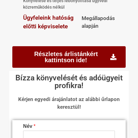
Könyvelése és teljes lebonyolítása ügyvédi
közreműködés nélkül
Ügyfeleink hatóság
Megállapodás
előtti képviselete
alapján
Részletes árlistánkért
kattintson ide!
Bízza könyvelését és adóügyeit
profikra!
Kérjen egyedi árajánlatot az alábbi űrlapon
keresztül!
Név
*