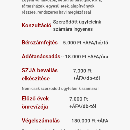
Egyéni vállalkozók, betéti társaságok, Kft-k,
társasházak, egyesületek, alapítványok
részére, rendszeres havi megbízással
Szerződött ügyfeleink
Konzultáció
számára ingyenes
Bérszámfejtés
5.000 Ft +ÁFA/hó/fő
Adótanácsadás
18.000 Ft +ÁFA/óra
SZJA bevallás
7.000 Ft
elkészítése
+ÁFA/db-tól
Nem csak szerződött ügyfeleink számára!
Előző évek
7.000 Ft
önrevízója
+ÁFA/db-tól
Végelszámolás
180.000 Ft +ÁFA